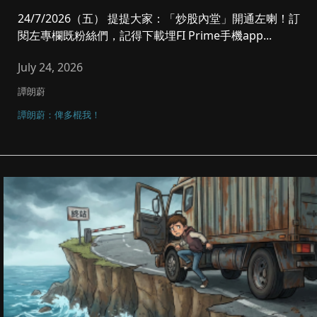
24/7/2026（五） 提提大家：「炒股內堂」開通左喇！訂
閱左專欄既粉絲們，記得下載埋FI Prime手機app...
July 24, 2026
譚朗蔚
譚朗蔚：俾多棍我！