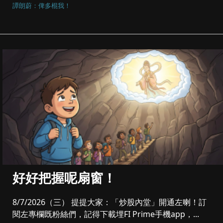
譚朗蔚：俾多棍我！
好好把握呢扇窗！
8/7/2026（三） 提提大家：「炒股內堂」開通左喇！訂
閱左專欄既粉絲們，記得下載埋FI Prime手機app，...