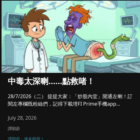
中毒太深喇……點救啫！
28/7/2026（二） 提提大家：「炒股內堂」開通左喇！訂
閱左專欄既粉絲們，記得下載埋FI Prime手機app...
July 28, 2026
譚朗蔚
譚朗蔚：俾多棍我！