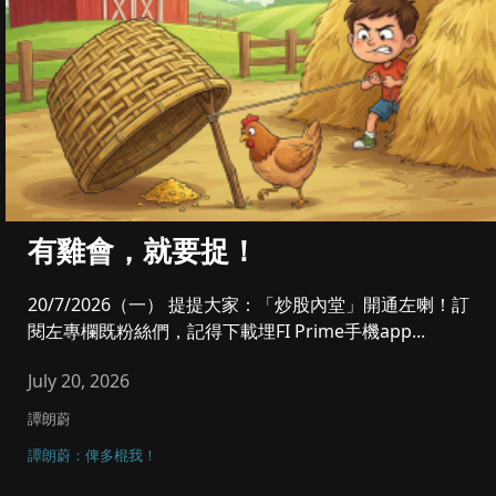
有雞會，就要捉！
20/7/2026（一） 提提大家：「炒股內堂」開通左喇！訂
閱左專欄既粉絲們，記得下載埋FI Prime手機app...
July 20, 2026
譚朗蔚
譚朗蔚：俾多棍我！