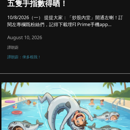
五隻手指數得晒！
10/8/2026（一） 提提大家：「炒股內堂」開通左喇！訂
閱左專欄既粉絲們，記得下載埋FI Prime手機app...
August 10, 2026
譚朗蔚
譚朗蔚：俾多棍我！