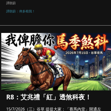
譚朗蔚
譚朗蔚：俾多棍我！
R8：艾兆禮「紅」透煞科夜！
15/7/2026（三）谷草 提提大家：「賽馬內堂」開通左