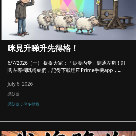
咪見升睇升先得格！
6/7/2026（一） 提提大家：「炒股內堂」開通左喇！訂
閱左專欄既粉絲們，記得下載埋FI Prime手機app，...
July 6, 2026
譚朗蔚
譚朗蔚：俾多棍我！