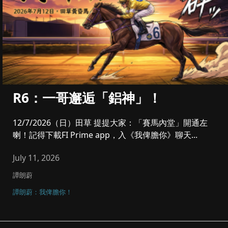
R6：一哥邂逅「鋁神」！
12/7/2026（日）田草 提提大家：「賽馬內堂」開通左
喇！記得下載FI Prime app，入《我俾膽你》聊天...
July 11, 2026
譚朗蔚
譚朗蔚：我俾膽你！