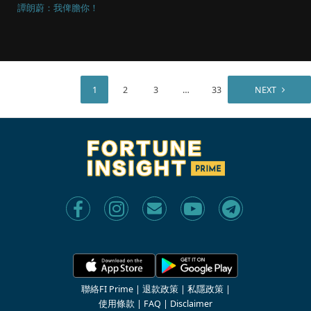
譚朗蔚：我俾膽你！
1
2
3
…
33
NEXT
聯絡FI Prime
|
退款政策
|
私隱政策
|
使用條款
|
FAQ
|
Disclaimer