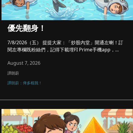
優先翻身！
7/8/2026（五） 提提大家：「炒股內堂」開通左喇！訂
閱左專欄既粉絲們，記得下載埋FI Prime手機app，...
August 7, 2026
譚朗蔚
譚朗蔚：俾多棍我！