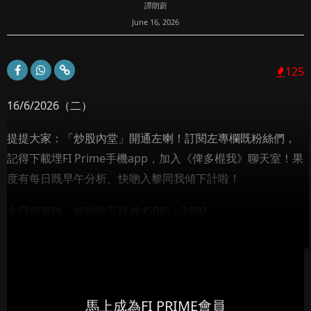
譚朗蔚
June 16, 2026
125
16/6/2026（二）
提提大家：「炒股內堂」開通左喇！訂閱左專欄既粉絲們，
記得下載埋FI Prime手機app，加入《俾多棍我》聊天室！果
度有每日既早午分析、快啲入黎同我傾下計啦！
今日個市跌，無啦啦又跌成450點，2460...
馬上成為FI PRIME會員