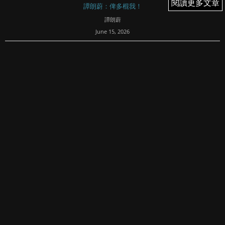
閱讀更多文章
閱讀更多文章
譚朗蔚：俾多棍我！
譚朗蔚
June 15, 2026
141
15/6/2026（一）
提提大家：「炒股內堂」開通左喇！訂閱左專欄既粉絲們，
記得下載埋FI Prime手機app，加入《俾多棍我》聊天室！果
度有每日既早午分析、快啲入黎同我傾下計啦！
今日個市升，半日升100左右。你可能會嫌唔...