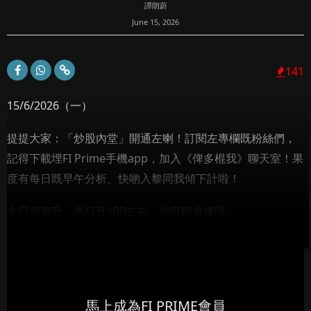
譚朗蔚
June 15, 2026
141
15/6/2026（一）
提提大家：「炒股內堂」開通左喇！訂閱左專欄既粉絲們，
記得下載埋FI Prime手機app，加入《俾多棍我》聊天室！果
度有每日既早午分析、快啲入黎同我傾下計啦！
今日個市升，半日升100左右。你可能會嫌唔...
馬上成為FI PRIME會員