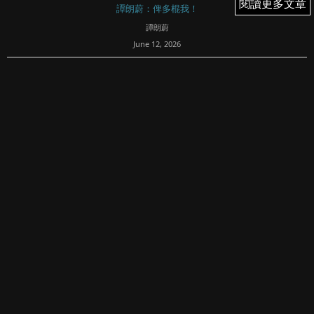
閱讀更多文章
閱讀更多文章
譚朗蔚：俾多棍我！
譚朗蔚
June 12, 2026
136
12/6/2026（五）
提提大家：「炒股內堂」開通左喇！訂閱左專欄既粉絲們，
記得下載埋FI Prime手機app，加入《俾多棍我》聊天室！果
度有每日既早午分析、快啲入黎同我傾下計啦！
今日個市升，講真，真係幾勵志。你唸下，尋日...