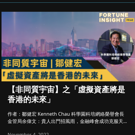
【非同質宇宙】之「虛擬資產將是
香港的未來」
作者：鄒健宏 Kenneth Chau 科學園科培網絡榮譽會長
金管局余偉文：貴人出門招風雨，金融峰會成功克服天...
November 4, 2022