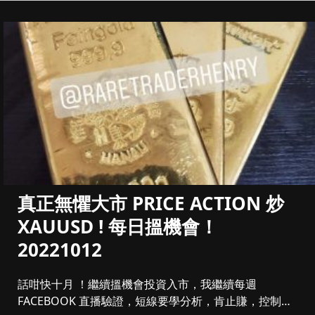
真正無懼大市 PRICE ACTION 炒
XAUUSD ! 每日搵機會！
20221012
話咁快十月 ！繼續搵機會投資入市，我繼續每週
FACEBOOK 直播驗證，短線要學分析，肯止賺，控制注