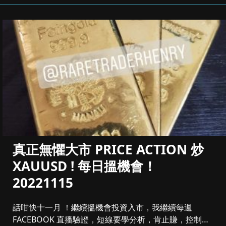
真正無懼大市 PRICE ACTION 炒
XAUUSD ! 每日搵機會！
20221115
話咁快十一月 ！繼續搵機會投資入市，我繼續每週
FACEBOOK 直播驗證，短線要學分析，肯止賺，控制注