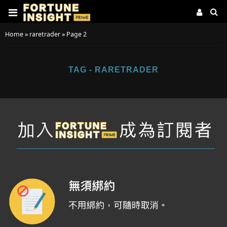
Home
»
raretrader
»
Page 2
TAG - RARETRADER