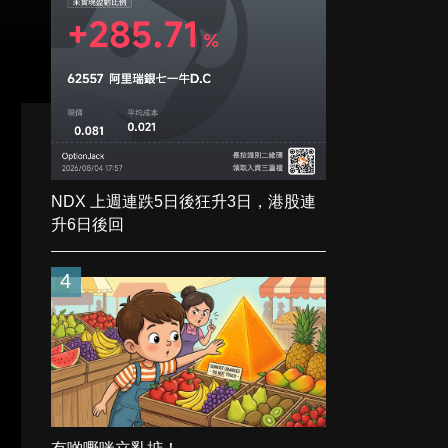
NDX 上週連跌5日後狂升3日，港股連
升6日後回
4