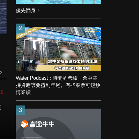
優先翻身！
2
！
2
Water Podcast：時間的考驗，倉中某
持貨應該要揸到年尾。有些股票可短炒
35
博業績
同
3