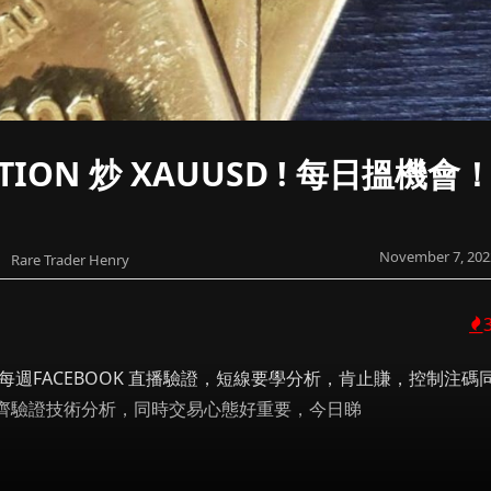
TION 炒 XAUUSD ! 每日搵機會
November 7, 202
Rare Trader Henry
週FACEBOOK 直播驗證，短線要學分析，肯止賺，控制注碼
齊驗證技術分析，同時交易心態好重要，今日睇