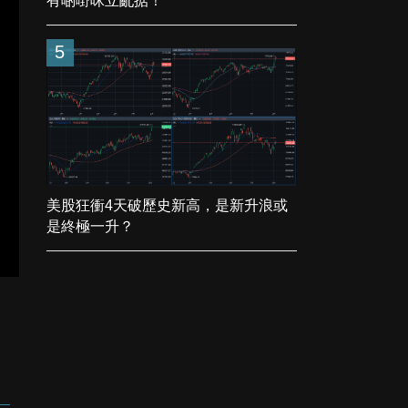
有啲嘢咪立亂掂！
5
美股狂衝4天破歷史新高，是新升浪或
是終極一升？