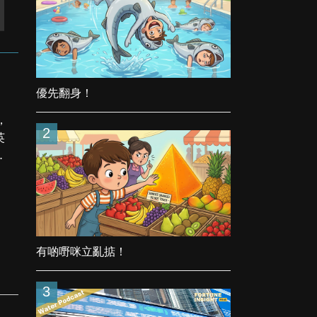
優先翻身！
，
2
英
有
有啲嘢咪立亂掂！
3