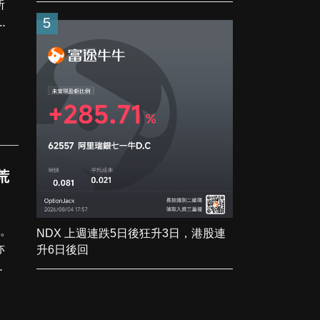
所
一
5
荒
家。
NDX 上週連跌5日後狂升3日，港股連
亦
升6日後回
魁