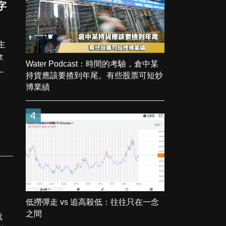
字
拿
Water Podcast：時間的考驗，倉中某
大
持貨應該要揸到年尾。有些股票可短炒
博業績
4
低撈彈走 vs 追高殺低：往往只在一念
之間