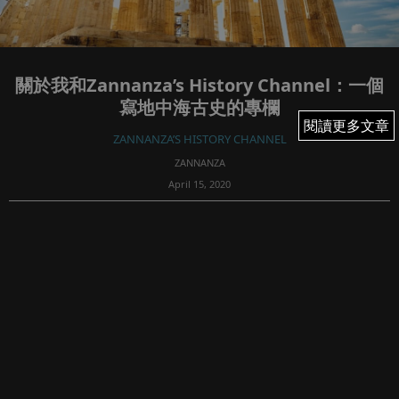
關於我和Zannanza’s History Channel：一個
寫地中海古史的專欄
閱讀更多文章
閱讀更多文章
ZANNANZA’S HISTORY CHANNEL
ZANNANZA
April 15, 2020
549
首先借這個機會在這裡跟各位讀者打個招呼，祝各位安好。
能在這裡開始自己的專欄，我要多謝一位朋友，知名財金作
家渾水先生的邀請，這也是我第一次在Fortune Insight雜誌
發表文章。雖然我寫的題材各位讀者可能日常比較少機會接
觸，但能夠將一些...