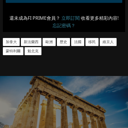
還未成為FI PRIME會員？
立即訂閱
收看更多精彩內容!
忘記密碼？
加拿大
新法蘭西
歐洲
歷史
法國
移民
維京人
蒙特利爾
魁北克