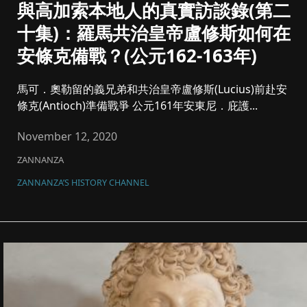
與高加索本地人的真實訪談錄(第二
十集)：羅馬共治皇帝盧修斯如何在
安條克備戰？(公元162-163年)
馬可．奧勒留的義兄弟和共治皇帝盧修斯(Lucius)前赴安
條克(Antioch)準備戰爭 公元161年安東尼．庇護...
November 12, 2020
ZANNANZA
ZANNANZA’S HISTORY CHANNEL