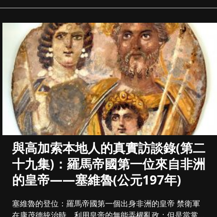
與高加索本地人的真實訪談錄(第二
十九集)：羅馬帝國第一位來自非洲
的皇帝——塞維魯(公元197年)
塞維魯的登位：羅馬帝國第一個出身非洲的皇帝 禁衛軍
在康茂德統治時，利用皇帝的無能弄權亂政；但是當掌握