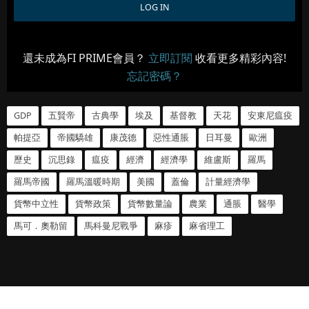
還未成為FI PRIME會員？
立即訂閱
收看更多精彩內容!
忘記密碼？
GDP
五賢帝
古典學
埃及
基督教
天花
安東尼瘟疫
帕提亞
帝國驕雄
康茂德
惡性通脹
日耳曼
歐洲
歷史
沉思錄
瘟疫
經濟
經濟學
維盧斯
羅馬
羅馬帝國
羅馬溫暖時期
美國
蓋倫
計量經濟學
貨幣中立性
貨幣政策
貨幣數量論
農業
通脹
醫學
馬可．奧勒留
馬科曼尼戰爭
麻疹
麻省理工