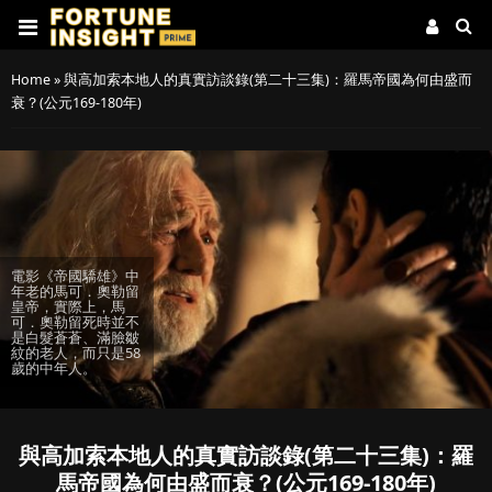
Home
»
與高加索本地人的真實訪談錄(第二十三集)：羅馬帝國為何由盛而
衰？(公元169-180年)
電影《帝國驕雄》中
年老的馬可．奧勒留
皇帝，實際上，馬
可．奧勒留死時並不
是白髮蒼蒼、滿臉皺
紋的老人，而只是58
歲的中年人。
與高加索本地人的真實訪談錄(第二十三集)：羅
馬帝國為何由盛而衰？(公元169-180年)