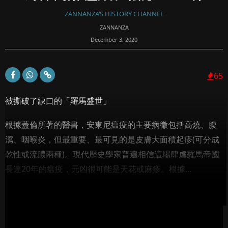
ZANNANZA’S HISTORY CHANNEL
ZANNANZA
December 3, 2020
65
被撕破了缺口的「羅馬盛世」
根據蓋倫所著的醫書，安東尼瘟疫的主要病徵包括高燒、腹
瀉、咽喉炎，但最重要、最可見的是皮膚大面積起疹(可分成
乾性或流膿兩種)。現代歷史學家普遍相信這場肆虐羅馬帝國
長達20年的瘟疫，元凶很可能是天花或麻疹。根據...