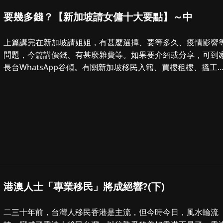
要幾多錢？【新加坡請女傭十大要點】～中
上篇講完在新加坡請姐姐，有甚麼選擇、要等多久、疫情影響
問題，今篇講價錢、有甚麼雜費等。如果要介紹或分享，可到
長台WhatsApp谷傾。有關新加坡移民入籍、買樓租樓、搵工
解，就閱讀之前三十多篇文。...
港澳人士「專業移民」將成絕響?(下)
二三十年前，台灣人移民香港是主流，但今時今日，風水輪流