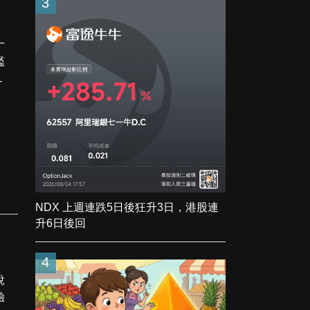
3
十
檻
運
NDX 上週連跌5日後狂升3日，港股連
升6日後回
4
說
驗