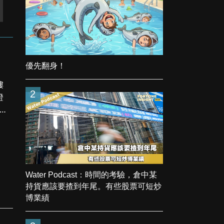
優先翻身！
樓
2
證
Water Podcast：時間的考驗，倉中某
持貨應該要揸到年尾。有些股票可短炒
博業績