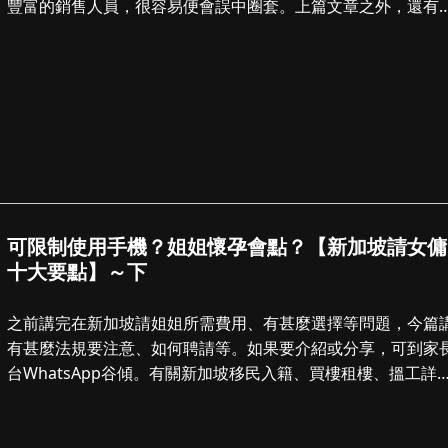
豐富的銷售人員，很容易便會誤中圈套。上篇文章之外，還有
句常見的說話都要相對小心。 ...
可限制使用手機？姐姐懷孕會點？【新加坡請女傭
十大要點】～下
之前講完在新加坡請姐姐所需費用、有甚麼選擇等問題，今篇
有甚麼法規要注意、如何聘請等。如果要介紹或分享，可到家
台WhatsApp谷傾。有關新加坡移民入籍、買樓租樓、搵工詳
解，就閱讀之前三十多篇文。 ...