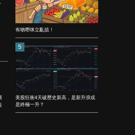
幾
有啲嘢咪立亂掂！
5
講
美股狂衝4天破歷史新高，是新升浪或
長
是終極一升？