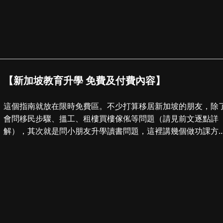
【新加坡教育升學 免費及付費內容】
這個指南就放在限時免費區。不少打算移居新加坡的朋友，除
會問移民步驟、搵工、租樓買樓傢俬等問題（請見前文逐點詳
解），其次就是問小朋友升學讀書問題，這裡講幾個做功課方
法： 1. 查看免費內容 - ...