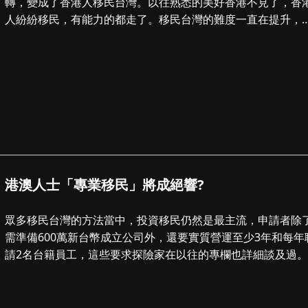
轉，變成了香港人移民台灣。以往熟悉的美好香港不見了，香
人紛紛移民，有能力的都走了。移民台灣的難度一直在提升，
資移民由最初的定期存款，到置業收租...
港澳人士「專業移民」將成絕響?
眾多移民台灣的方法當中，投資移民仍然是最主流，申請者除
需準備600萬新台幣成立公司外，還要實質營運至少3年和每年
請2名台籍員工，這些要求探險家在以往的專欄也詳細談及過
年港府修訂逃犯條例後，以往...