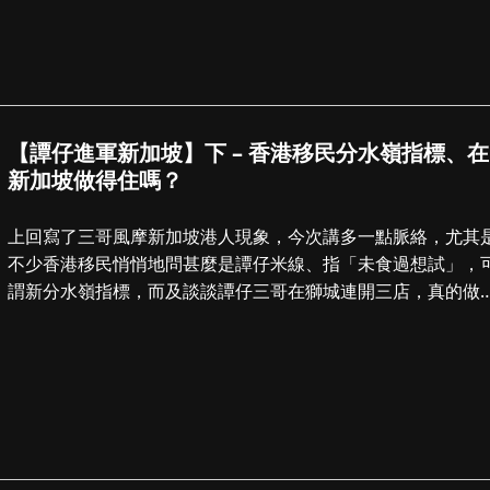
【譚仔進軍新加坡】下 – 香港移民分水嶺指標、在
新加坡做得住嗎？
上回寫了三哥風摩新加坡港人現象，今次講多一點脈絡，尤其
不少香港移民悄悄地問甚麼是譚仔米線、指「未食過想試」，
謂新分水嶺指標，而及談談譚仔三哥在獅城連開三店，真的做
住嗎？有關新加坡移民入籍、買樓租...