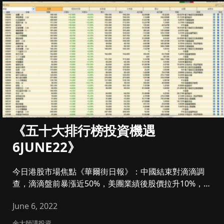
《五十大排行榜投資機遇
6JUNE22》
今日港股市場焦點《華爾街日報》：中國結束對滴滴調
查，滴滴盤前暴漲近50%，美團業績後股價拉升10%，多
間大行出來...
June 6, 2022
余大師講投資