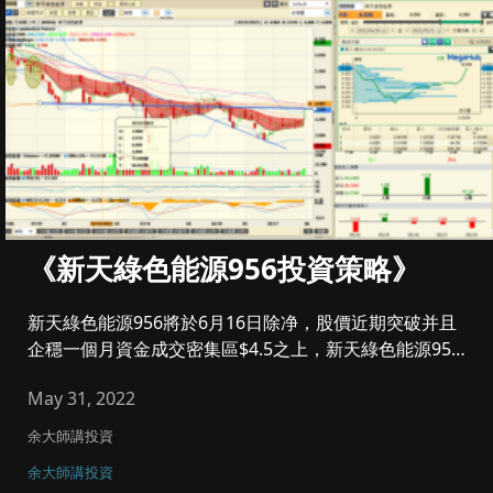
《新天綠色能源956投資策略》
新天綠色能源956將於6月16日除净，股價近期突破并且
企穩一個月資金成交密集區$4.5之上，新天綠色能源956
將...
May 31, 2022
余大師講投資
余大師講投資