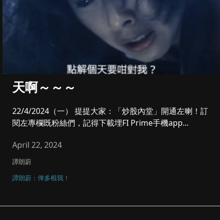
天啊～～～
22/4/2024（一） 提提大家：「炒股內堂」開通左喇！訂
閱左專欄既粉絲們，記得下載埋FI Prime手機app...
April 22, 2024
譚朗蔚
譚朗蔚：俾多棍我！