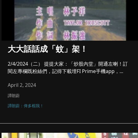
大大話話成「蚊」架！
2/4/2024（二） 提提大家：「炒股內堂」開通左喇！訂
閱左專欄既粉絲們，記得下載埋FI Prime手機app，...
April 2, 2024
譚朗蔚
譚朗蔚：俾多棍我！