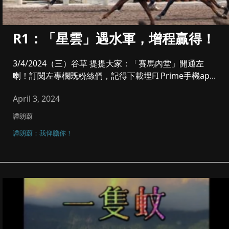
R1：「星雲」遇水軍，增程贏得！
3/4/2024（三）谷草 提提大家：「賽馬內堂」開通左
喇！訂閱左專欄既粉絲們，記得下載埋FI Prime手機ap...
April 3, 2024
譚朗蔚
譚朗蔚：我俾膽你！