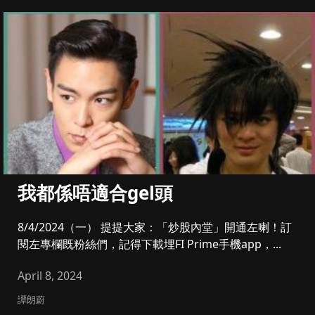
我都係唔適合gel頭
8/4/2024（一） 提提大家：「炒股內堂」開通左喇！訂
閱左專欄既粉絲們，記得下載埋FI Prime手機app，...
April 8, 2024
譚朗蔚