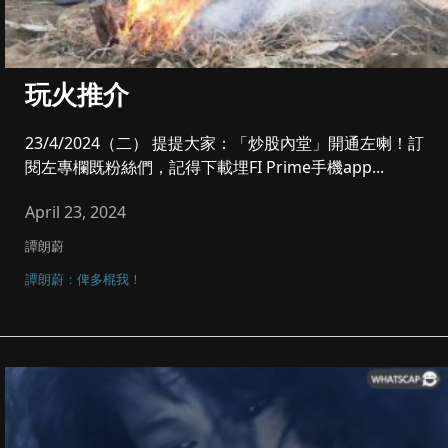
玩火推介
23/4/2024（二） 提提大家：「炒股內堂」開通左喇！訂
閱左專欄既粉絲們，記得下載埋FI Prime手機app...
April 23, 2024
譚朗蔚
譚朗蔚：俾多棍我！