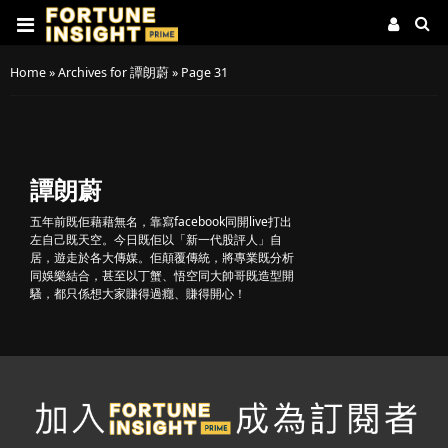
Home
»
Archives for 譚朗蔚
»
Page 31
譚朗蔚
五年前既佢藉藉無名，靠寫facebook同開live打出
左自己既天空。今日既佢以「新一代股評人」自
居，遊走於各大傳媒。佢顛覆傳統，將專業既分析
同娛樂結合，甚至以丁蟹、悟空同大帥哥既造型開
騷，都只係想大家賺得過癮、賺得開心！