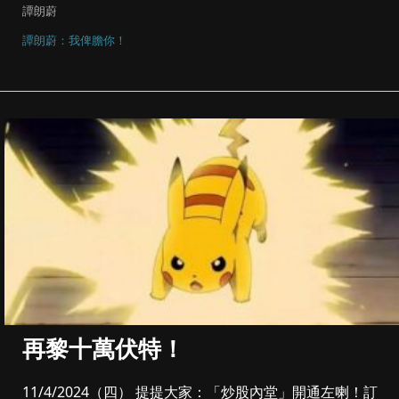
譚朗蔚
譚朗蔚：我俾膽你！
再黎十萬伏特！
11/4/2024（四） 提提大家：「炒股內堂」開通左喇！訂