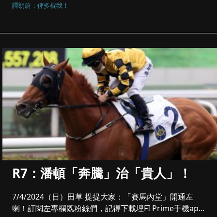
譚朗蔚：俾多棍我！
R7：潘頓「奔騰」治「貴人」！
7/4/2024（日）田草 提提大家：「賽馬內堂」開通左
喇！訂閱左專欄既粉絲們，記得下載埋FI Prime手機ap...