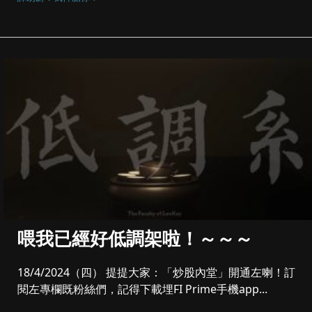
喂我已經好低調架啦！～～～
18/4/2024（四） 提提大家：「炒股內堂」開通左喇！訂
閱左專欄既粉絲們，記得下載埋FI Prime手機app...