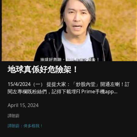
地球真係好危險架！
15/4/2024（一） 提提大家：「炒股內堂」開通左喇！訂
閱左專欄既粉絲們，記得下載埋FI Prime手機app...
April 15, 2024
譚朗蔚
譚朗蔚：俾多棍我！