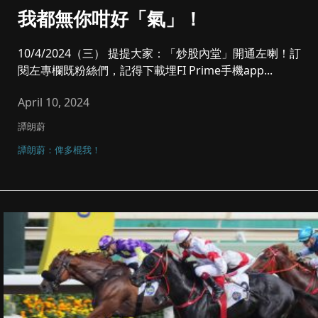
我都無你咁好「氣」！
10/4/2024（三） 提提大家：「炒股內堂」開通左喇！訂
閱左專欄既粉絲們，記得下載埋FI Prime手機app...
April 10, 2024
譚朗蔚
譚朗蔚：俾多棍我！