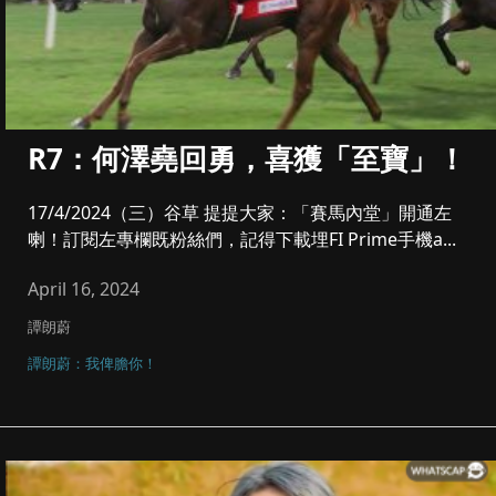
R7：何澤堯回勇，喜獲「至寶」！
17/4/2024（三）谷草 提提大家：「賽馬內堂」開通左
喇！訂閱左專欄既粉絲們，記得下載埋FI Prime手機a...
April 16, 2024
譚朗蔚
譚朗蔚：我俾膽你！