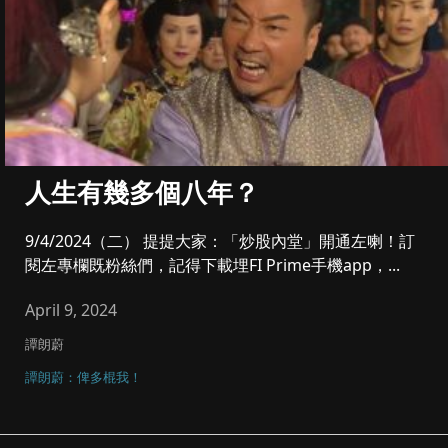
人生有幾多個八年？
9/4/2024（二） 提提大家：「炒股內堂」開通左喇！訂
閱左專欄既粉絲們，記得下載埋FI Prime手機app，...
April 9, 2024
譚朗蔚
譚朗蔚：俾多棍我！