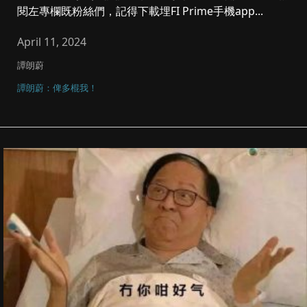
閱左專欄既粉絲們，記得下載埋FI Prime手機app...
April 11, 2024
譚朗蔚
譚朗蔚：俾多棍我！