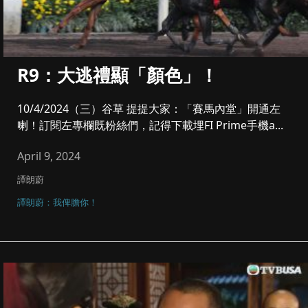
R9：大逃禮顯「顏色」！
10/4/2024（三）谷草 提提大家：「賽馬內堂」開通左
喇！訂閱左專欄既粉絲們，記得下載埋FI Prime手機a...
April 9, 2024
譚朗蔚
譚朗蔚：我俾膽你！