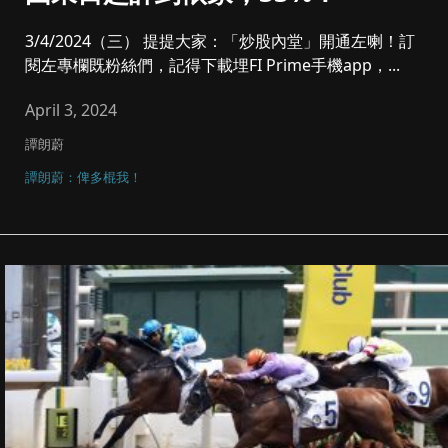
3/4/2024（三） 提提大家：「炒股內堂」開通左喇！訂
閱左專欄既粉絲們，記得下載埋FI Prime手機app，...
April 3, 2024
譚朗蔚
譚朗蔚：俾多棍我！