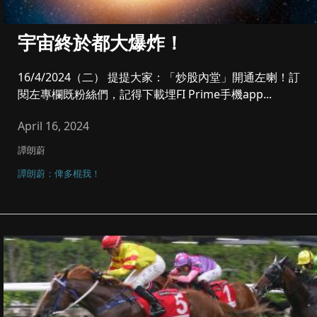
宇宙終於都大爆炸！
16/4/2024（二） 提提大家：「炒股內堂」開通左喇！訂
閱左專欄既粉絲們，記得下載埋FI Prime手機app...
April 16, 2024
譚朗蔚
譚朗蔚：俾多棍我！