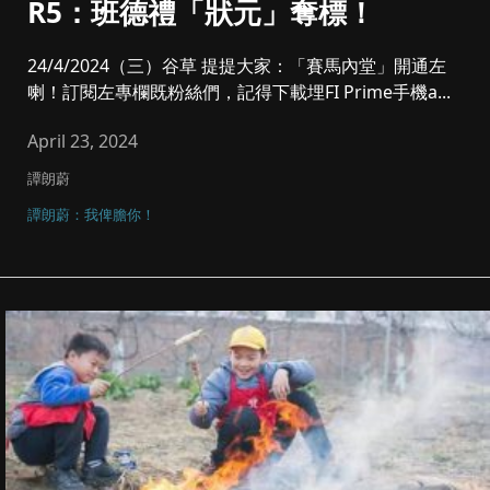
R5：班德禮「狀元」奪標！
24/4/2024（三）谷草 提提大家：「賽馬內堂」開通左
喇！訂閱左專欄既粉絲們，記得下載埋FI Prime手機a...
April 23, 2024
譚朗蔚
譚朗蔚：我俾膽你！