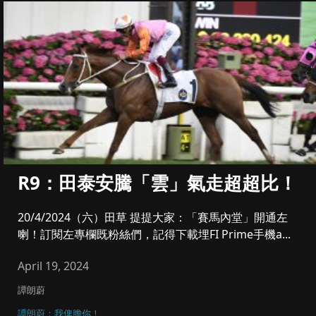
R9：田泰安騰「雲」氣走超超比！
20/4/2024（六）田草 提提大家：「賽馬內堂」開通左
喇！訂閱左專欄既粉絲們，記得下載埋FI Prime手機a...
April 19, 2024
譚朗蔚
譚朗蔚：我俾膽你！