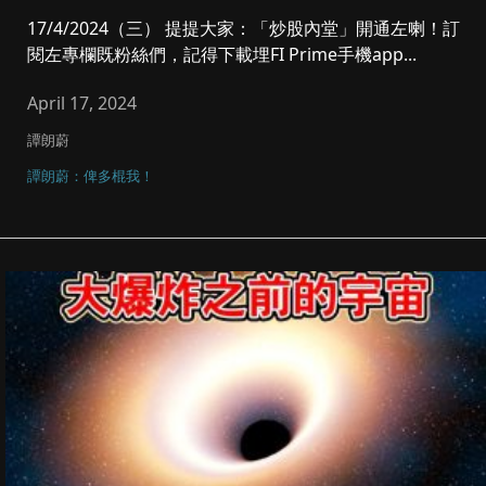
17/4/2024（三） 提提大家：「炒股內堂」開通左喇！訂
閱左專欄既粉絲們，記得下載埋FI Prime手機app...
April 17, 2024
譚朗蔚
譚朗蔚：俾多棍我！