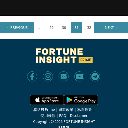
PREVIOUS
1
…
29
30
31
32
33
NEXT
聯絡FI Prime
|
退款政策
|
私隱政策
|
使用條款
|
FAQ
|
Disclaimer
Copyright © 2026 FORTUNE INSIGHT
PRIME.