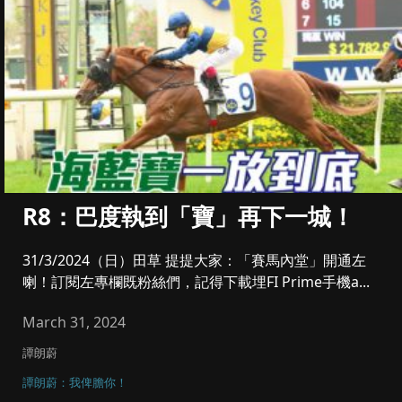
R8：巴度執到「寶」再下一城！
31/3/2024（日）田草 提提大家：「賽馬內堂」開通左
喇！訂閱左專欄既粉絲們，記得下載埋FI Prime手機a...
March 31, 2024
譚朗蔚
譚朗蔚：我俾膽你！