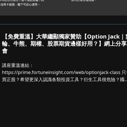
【免費重溫】大華繼顯獨家贊助【Option Jack｜
輪、牛熊、期權、股票期貨邊樣好用？】網上分享
會
講座重溫連結：
https://prime.fortuneinsight.com/web/optionjack-class 只會
買正股？希望更深入認識各類投資工具？衍生工具很危險？國
金融市場資深...