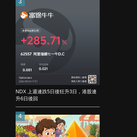
3
NDX 上週連跌5日後狂升3日，港股連
升6日後回
4