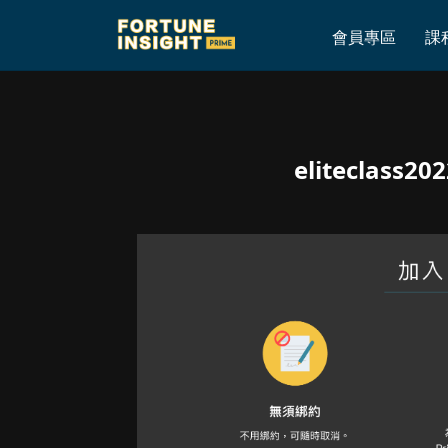
Home
»
Archives for eliteclass2022
會員專區
課
eliteclass20