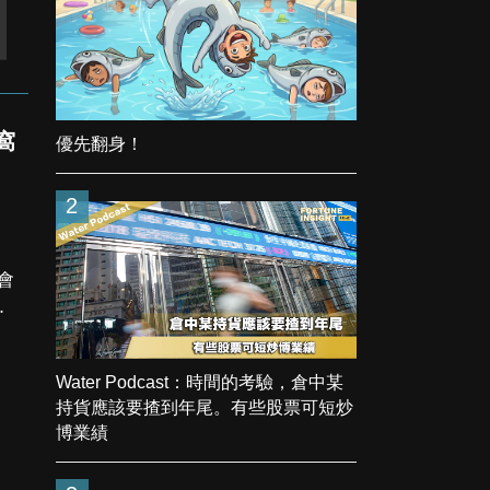
窩
優先翻身！
2
際
Water Podcast：時間的考驗，倉中某
持貨應該要揸到年尾。有些股票可短炒
博業績