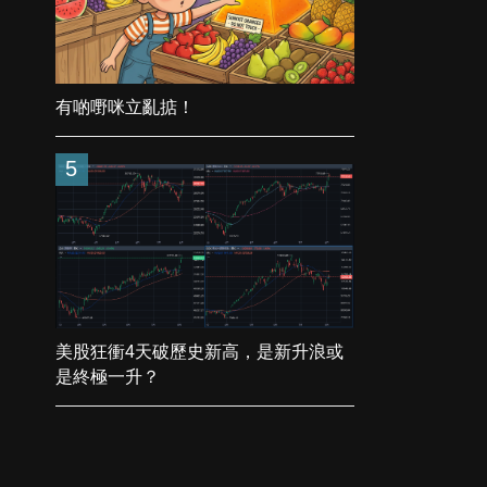
有啲嘢咪立亂掂！
5
美股狂衝4天破歷史新高，是新升浪或
是終極一升？