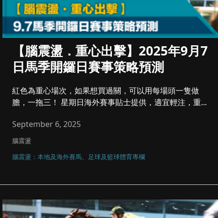
【腦震盪．重心出擊】2025年9月7
日馬季開鑼日賽事策略預測
紅色為重心場次，如果想買過關，可以用每場頭一隻做
膽，一拖三！ 星期日海外賽事貼士提供，適宜輕注，重...
September 6, 2025
腦震盪
腦震盪：本地及海外賽馬、足球及籃球體育專欄