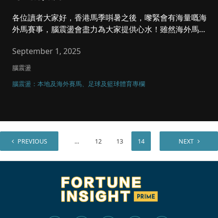
各位讀者大家好，香港馬季唞暑之後，嚟緊會有海量嘅海
外馬賽事，腦震盪會盡力為大家提供心水！雖然海外馬就
一定冇本地馬...
September 1, 2025
腦震盪
腦震盪：本地及海外賽馬、足球及籃球體育專欄
PREVIOUS
1
…
12
13
14
15
NEXT