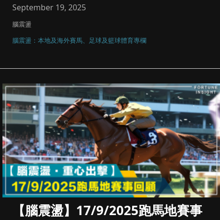
September 19, 2025
腦震盪
腦震盪：本地及海外賽馬、足球及籃球體育專欄
【腦震盪】17/9/2025跑馬地賽事