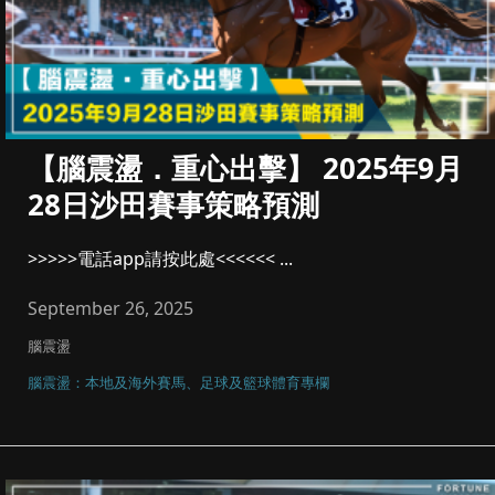
【腦震盪．重心出擊】 2025年9月
28日沙田賽事策略預測
>>>>>電話app請按此處<<<<<< ...
September 26, 2025
腦震盪
腦震盪：本地及海外賽馬、足球及籃球體育專欄