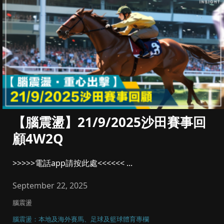
【腦震盪】21/9/2025沙田賽事回
顧4W2Q
>>>>>電話app請按此處<<<<<< ...
September 22, 2025
腦震盪
腦震盪：本地及海外賽馬、足球及籃球體育專欄