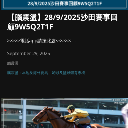
【腦震盪】28/9/2025沙田賽事回
顧9W5Q2T1F
>>>>>電話app請按此處<<<<<< ...
September 29, 2025
腦震盪
腦震盪：本地及海外賽馬、足球及籃球體育專欄