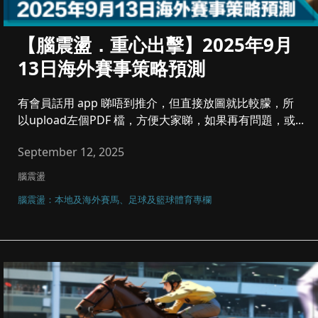
【腦震盪．重心出擊】2025年9月
13日海外賽事策略預測
有會員話用 app 睇唔到推介，但直接放圖就比較朦，所
以upload左個PDF 檔，方便大家睇，如果再有問題，或...
September 12, 2025
腦震盪
腦震盪：本地及海外賽馬、足球及籃球體育專欄