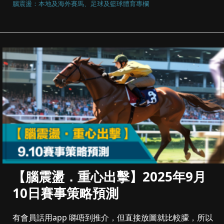
腦震盪：本地及海外賽馬、足球及籃球體育專欄
【腦震盪．重心出擊】2025年9月
10日賽事策略預測
有會員話用app 睇唔到推介，但直接放圖就比較朦，所以