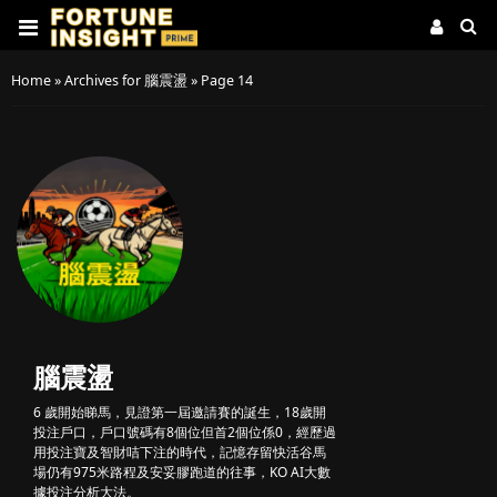
Home
»
Archives for 腦震盪
»
Page 14
腦震盪
6 歲開始睇馬，見證第一屆邀請賽的誕生，18歲開
投注戶口，戶口號碼有8個位但首2個位係0，經歷過
用投注寶及智財咭下注的時代，記憶存留快活谷馬
場仍有975米路程及安妥膠跑道的往事，KO AI大數
據投注分析大法。