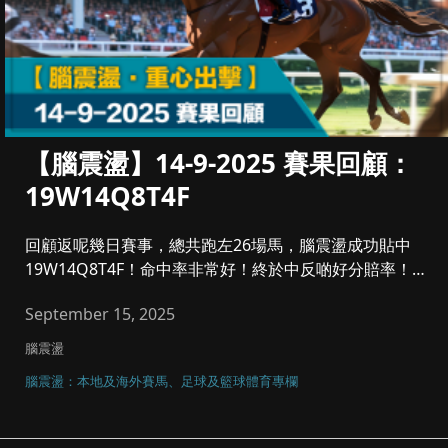
【腦震盪】14-9-2025 賽果回顧：
19W14Q8T4F
回顧返呢幾日賽事，總共跑左26場馬，腦震盪成功貼中
19W14Q8T4F！命中率非常好！終於中反啲好分賠率！
先講返...
September 15, 2025
腦震盪
腦震盪：本地及海外賽馬、足球及籃球體育專欄