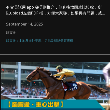
有會員話用 app 睇唔到推介，但直接放圖就比較朦，所
以upload左個PDF 檔，方便大家睇，如果再有問題，或...
September 14, 2025
腦震盪
腦震盪：本地及海外賽馬、足球及籃球體育專欄