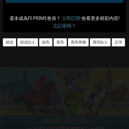
還未成為FI PRIME會員？
立即訂閱
收看更多精彩內容!
忘記密碼？
賭波
賭波貼士
賭馬
賽馬
賽馬專欄
賽馬貼士
足球