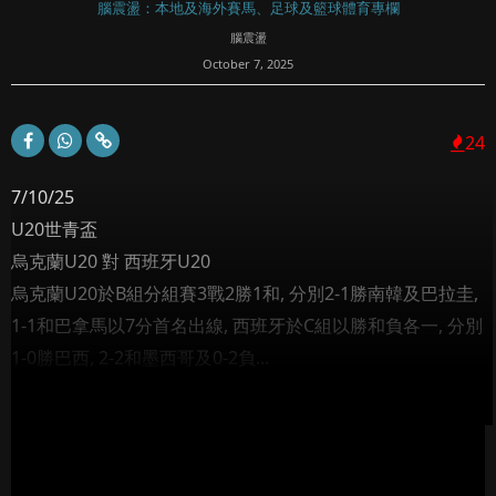
腦震盪：本地及海外賽馬、足球及籃球體育專欄
腦震盪
October 7, 2025
24
7/10/25
U20世青盃
烏克蘭U20 對 西班牙U20
烏克蘭U20於B組分組賽3戰2勝1和, 分別2-1勝南韓及巴拉圭,
1-1和巴拿馬以7分首名出線, 西班牙於C組以勝和負各一, 分別
1-0勝巴西, 2-2和墨西哥及0-2負...