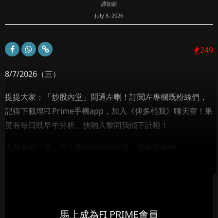
譚朗蔚
July 8, 2026
249
8/7/2026（三）
提提大家：「炒股內堂」開通左喇！訂閱左專欄既粉絲們，
記得下載埋FI Prime手機app，加入《俾多棍我》聊天室！果
度有每日既早午分析、快啲入黎同我傾下計啦！
今日個市「又」升！我係特登咁樣講，旨在引你地...
馬上成為FI PRIME會員