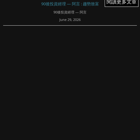
閱讀更多文章
閱讀更多文章
90後投資經理 — 阿言 : 趨勢致富
90後投資經理 — 阿言
June 29, 2026
23
文章專欄內所有內容均屬Fortune Insight Prime所有。版權
所有，翻印必究。
免責聲明：
90後投資經理 — 阿言清楚明示內容概不構成任何投資意見或
購買任何股票及金融產品的特定推薦意見，本專頁的內容亦
並非就任何個別投資...