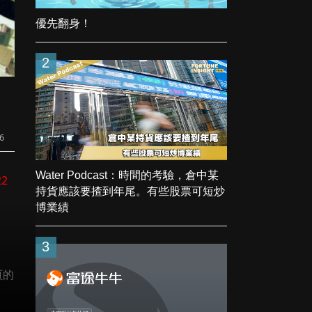
優先翻身！
2
6
Water Podcast：時間的考驗，倉中某
22
持貨應該要揸到年尾。有些股票可短炒
博業績
3
頁的