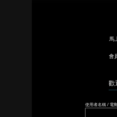
馬上
會
歡
使用者名稱 / 電