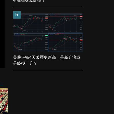
有啲嘢咪立亂掂！
5
美股狂衝4天破歷史新高，是新升浪或
是終極一升？