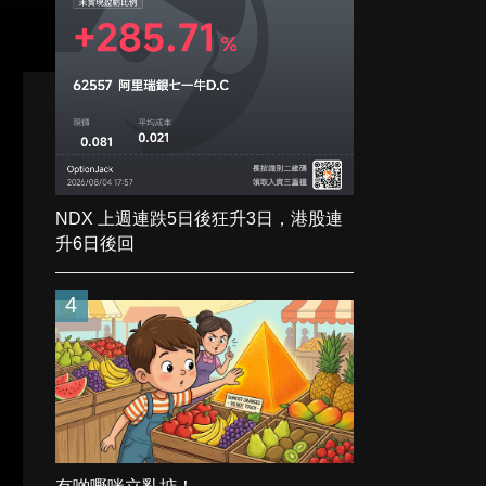
NDX 上週連跌5日後狂升3日，港股連
升6日後回
4