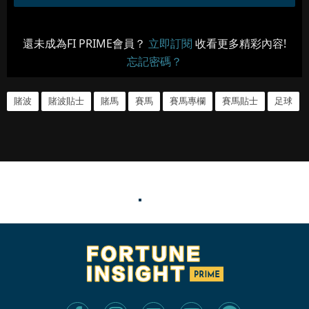
還未成為FI PRIME會員？
立即訂閱
收看更多精彩內容!
忘記密碼？
賭波
賭波貼士
賭馬
賽馬
賽馬專欄
賽馬貼士
足球