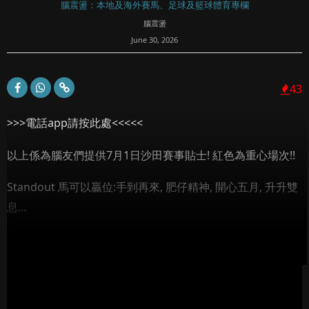
腦震盪：本地及海外賽馬、足球及籃球體育專欄
腦震盪
June 30, 2026
43
>>>電話app請按此處<<<<<
以上係為腦友們提供7月1日沙田賽事貼士! 紅色為重心場次!!
Standout 馬可以贏位:手到再來, 肥仔精神, 開心五月, 升升雙
息...