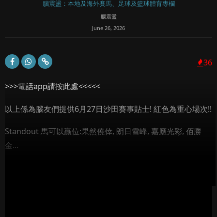
腦震盪：本地及海外賽馬、足球及籃球體育專欄
腦震盪
June 26, 2026
36
>>>電話app請按此處<<<<<
以上係為腦友們提供6月27日沙田賽事貼士! 紅色為重心場次!!
Standout 馬可以贏位:果然僥倖, 朗日雪峰, 嘉應光彩, 佰勝
金...