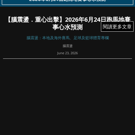
【腦震盪．重心出擊】2026年6月24日跑馬地賽
事心水預測
閱讀更多文章
閱讀更多文章
腦震盪：本地及海外賽馬、足球及籃球體育專欄
腦震盪
June 23, 2026
30
>>>>>電話app請按此處<<<<<
WP
捷足奔馳, 東方魅影, 財富非凡, 隨緣得勝, 領袖勁力, 佐治傳奇,
價值傳承, 駿毅快車, 浪漫鬥士...