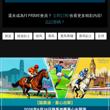
還未成為FI PRIME會員？
立即訂閱
收看更多精彩內容!
忘記密碼？
賭波
賭波貼士
賭馬
賽馬
賽馬專欄
賽馬貼士
足球