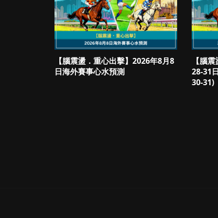
【腦震盪．重心出擊】2026年8月8
【腦震
日海外賽事心水預測
28-3
30-31)