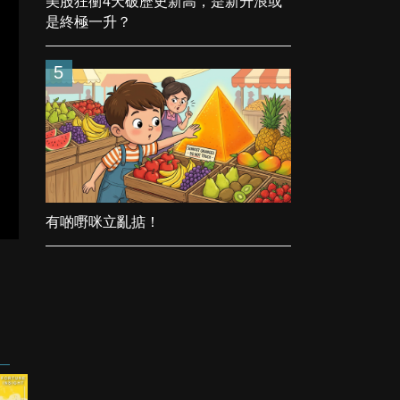
美股狂衝4天破歷史新高，是新升浪或
是終極一升？
5
有啲嘢咪立亂掂！