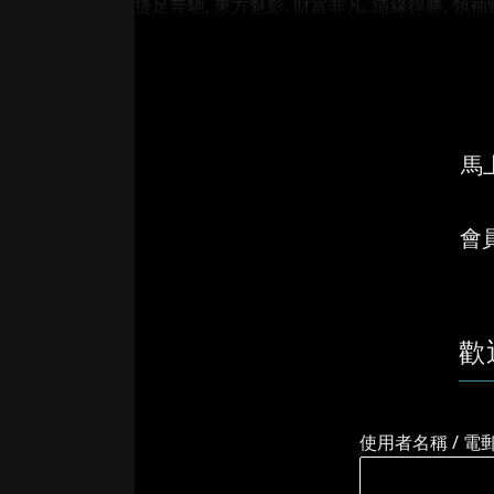
捷足奔馳, 東方魅影, 財富非凡, 隨緣得勝, 領袖勁
馬上
會
歡
使用者名稱 / 電