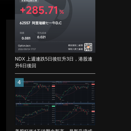
NDX 上週連跌5日後狂升3日，港股連
升6日後回
4