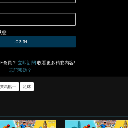
狀態
ME會員？
立即訂閱
收看更多精彩內容!
忘記密碼？
賽馬貼士
足球