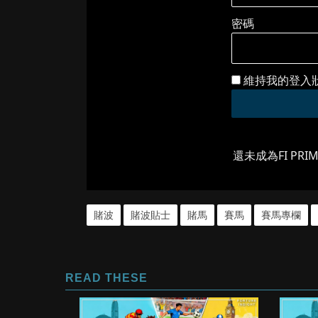
密碼
維持我的登入
還未成為FI PRI
賭波
賭波貼士
賭馬
賽馬
賽馬專欄
READ THESE