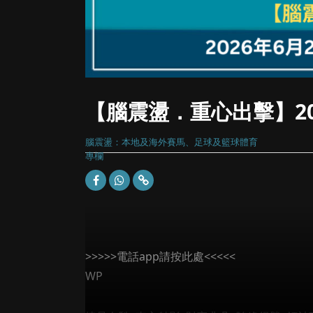
【腦震盪．重心出擊】20
腦震盪：本地及海外賽馬、足球及籃球體育
專欄
>>>>>電話app請按此處<<<<<
WP