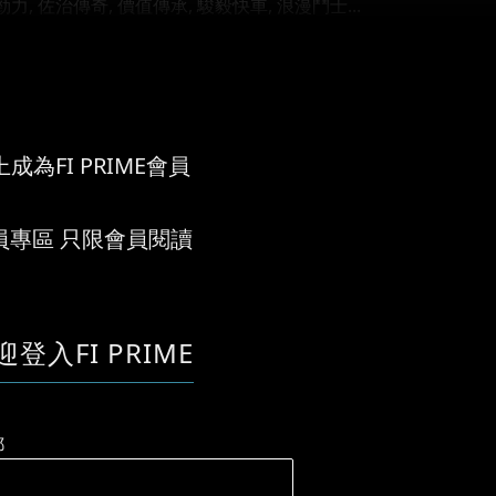
力, 佐治傳奇, 價值傳承, 駿毅快車, 浪漫鬥士...
成為FI PRIME會員
員專區 只限會員閱讀
迎登入FI PRIME
郵