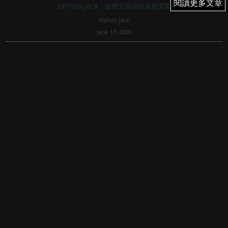
閱讀更多文章
閱讀更多文章
OPTION JACK：全職交易員的港股部署
Option Jack
June 17, 2026
45
SPCX期權交易首日超高iv；道指破歷史新高納指未破；
美股
1，納指（NDX ）週一收市升 908點
收在30,543，日高在30,587，距離上波歷史高位30,7...