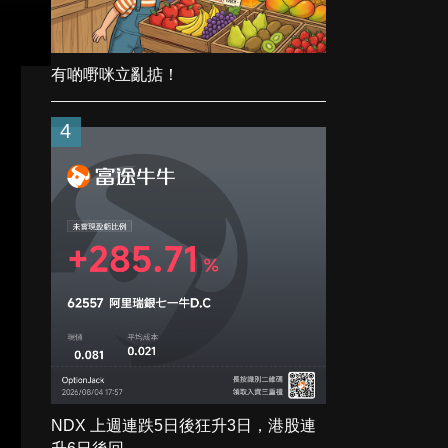
有啲嘢咪立亂掂！
4
NDX 上週連跌5日後狂升3日，港股連