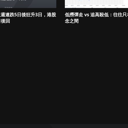
 上週連跌5日後狂升3日，港股
低撈彈走 vs 追高殺低：往往
日後回
念之間