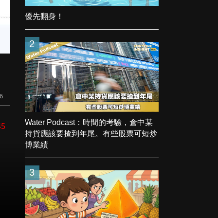
優先翻身！
2
6
Water Podcast：時間的考驗，倉中某
45
持貨應該要揸到年尾。有些股票可短炒
博業績
3