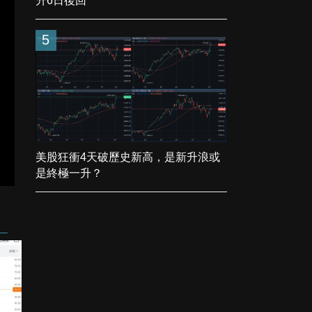
升6日後回
5
美股狂衝4天破歷史新高，是新升浪或
是終極一升？