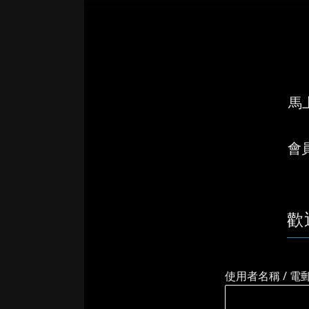
馬上
會
歡
使用者名稱 / 電