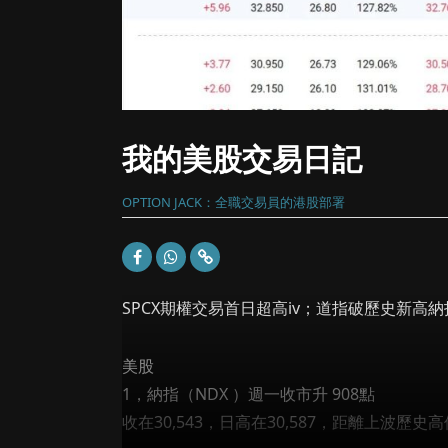
我的美股交易日記
OPTION JACK：全職交易員的港股部署
SPCX期權交易首日超高iv；道指破歷史新高
美股
1，納指（NDX ）週一收市升 908點
收在30,543，日高在30,587，距離上波歷史高位30