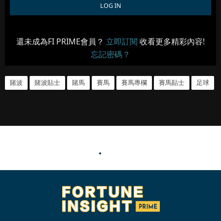
還未成為FI PRIME會員？
立即訂閱
收看更多精彩內容!
忘記密碼？
賭波
賭波貼士
賭馬
賽馬
賽馬專欄
賽馬貼士
足球