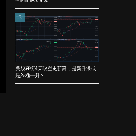
有啲嘢咪立亂掂！
5
美股狂衝4天破歷史新高，是新升浪或
是終極一升？