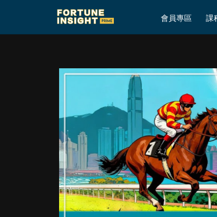
Home
»
【腦震盪．重心出擊】2026年6月13日沙田賽事心水預測+S1 / S
會員專區
課