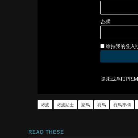
密碼
維持我的登入
還未成為FI PRI
賭波
賭波貼士
賭馬
賽馬
賽馬專欄
READ THESE