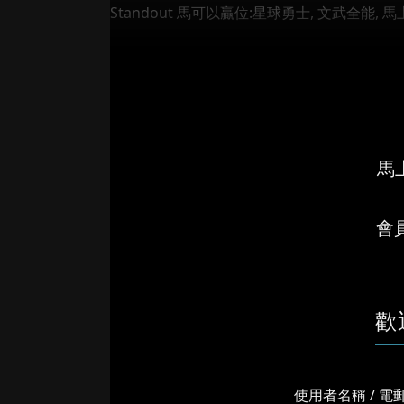
Standout 馬可以贏位:星球勇士, 文武全能, 馬上盈
馬上
會
歡
使用者名稱 / 電