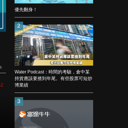
優先翻身！
2
6
Water Podcast：時間的考驗，倉中某
持貨應該要揸到年尾。有些股票可短炒
42
博業績
3