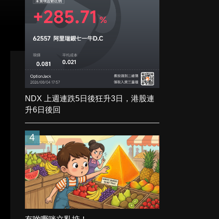
NDX 上週連跌5日後狂升3日，港股連
升6日後回
4