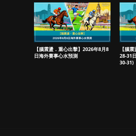
【腦震盪．重心出擊】2026年8月8
【腦震
日海外賽事心水預測
28-3
30-31)