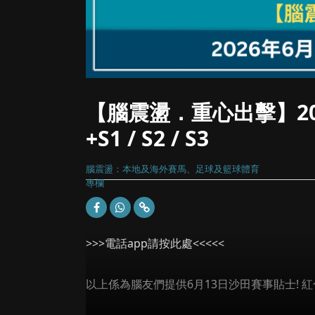
【腦震盪．重心出擊】20
+S1 / S2 / S3
腦震盪：本地及海外賽馬、足球及籃球體育
專欄
>>>電話app請按此處<<<<<
以上係為腦友們提供6月13日沙田賽事貼士! 紅