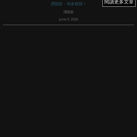
閱讀更多文章
閱讀更多文章
譚朗蔚：俾多棍我！
譚朗蔚
June 9, 2026
134
9/6/2026（二）
提提大家：「炒股內堂」開通左喇！訂閱左專欄既粉絲們，
記得下載埋FI Prime手機app，加入《俾多棍我》聊天室！果
度有每日既早午分析、快啲入黎同我傾下計啦！
今日個市跌，不過跌幅稍為收斂，主要有騰訊（0...