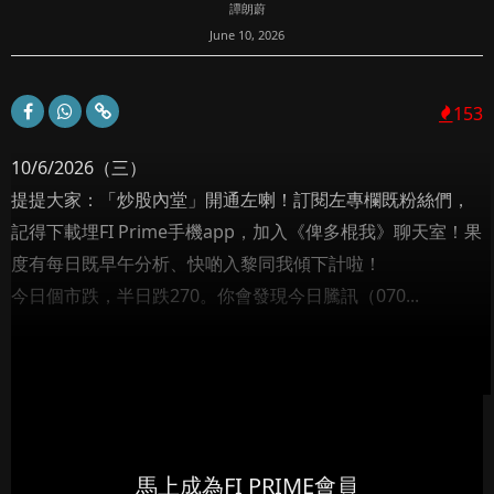
譚朗蔚
June 10, 2026
153
10/6/2026（三）
提提大家：「炒股內堂」開通左喇！訂閱左專欄既粉絲們，
記得下載埋FI Prime手機app，加入《俾多棍我》聊天室！果
度有每日既早午分析、快啲入黎同我傾下計啦！
今日個市跌，半日跌270。你會發現今日騰訊（070...
馬上成為FI PRIME會員