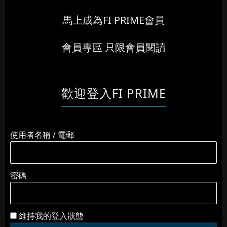
4,5,7,6,13
馬上成為FI PRIME會員
...
會員專區 只限會員閱讀
歡迎登入FI PRIME
使用者名稱 / 電郵
密碼
維持我的登入狀態