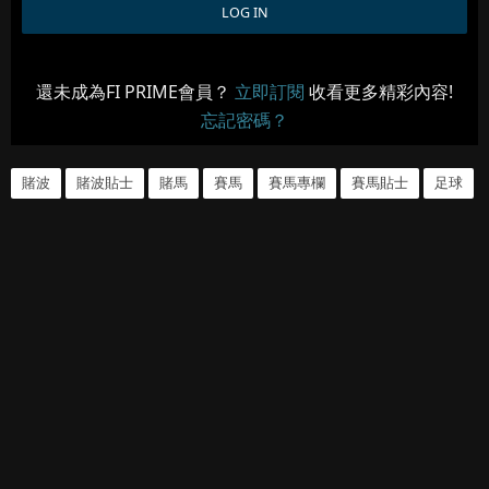
還未成為FI PRIME會員？
立即訂閱
收看更多精彩內容!
忘記密碼？
賭波
賭波貼士
賭馬
賽馬
賽馬專欄
賽馬貼士
足球