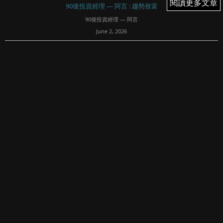
閱讀更多文章
閱讀更多文章
90後投資經理 — 阿言 : 趨勢致富
90後投資經理 — 阿言
June 2, 2026
22
文章專欄內所有內容均屬Fortune Insight Prime所有。版權
所有，翻印必究。
免責聲明：
90後投資經理 — 阿言清楚明示內容概不構成任何投資意見或
購買任何股票及金融產品的特定推薦意見，本專頁的內容亦
並非就任何個別投資...