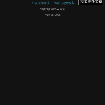
閱讀更多文章
閱讀更多文章
90後投資經理 — 阿言 : 趨勢致富
90後投資經理 — 阿言
May 28, 2026
25
文章專欄內所有內容均屬Fortune Insight Prime所有。版權
所有，翻印必究。
免責聲明：
90後投資經理 — 阿言清楚明示內容概不構成任何投資意見或
購買任何股票及金融產品的特定推薦意見，本專頁的內容亦
並非就任何個別投資...