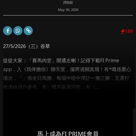
譚朗蔚
May 30, 2026
189
27/5/2026（三）谷草
提提大家：「賽馬內堂」開通左喇！記得下載FI Prime
app，入《我俾膽你》聊天室，攞齊過關真飛！有*嘅係重心
場次，「」係全日馬膽。每場中唔中淨計一膽三腳，五選打
後邊線僅作參考。有）嘅馬贏過同程，有（...
馬上成為FI PRIME會員