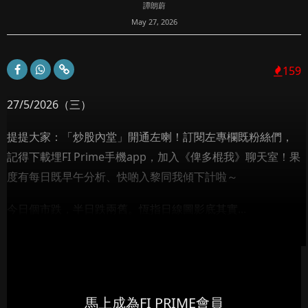
譚朗蔚
May 27, 2026
159
27/5/2026（三）
提提大家：「炒股內堂」開通左喇！訂閱左專欄既粉絲們，
記得下載埋FI Prime手機app，加入《俾多棍我》聊天室！果
度有每日既早午分析、快啲入黎同我傾下計啦～
今日個市跌，半日跌兩舊。恆指日線圖影底其實...
馬上成為FI PRIME會員