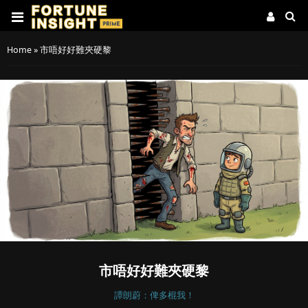
Home
»
市唔好好難夾硬黎
市唔好好難夾硬黎
譚朗蔚：俾多棍我！