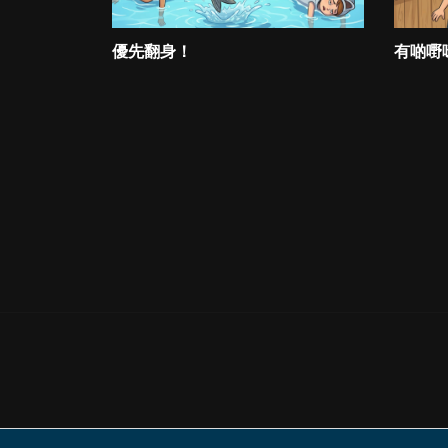
優先翻身！
有啲嘢