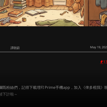
May 19, 202
譚朗蔚
1
粉絲們，記得下載埋FI Prime手機app，加入《俾多棍我》
傾下計啦～