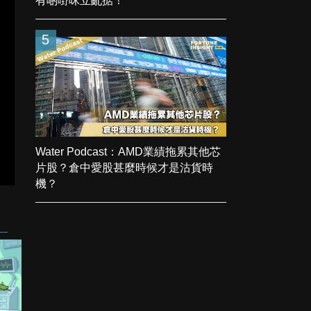
有啲嘢咪立亂掂！
5
Water Podcast：AMD業績拖累其他芯
片股？倉中愛股甚麼時候才是沽貨時
機？