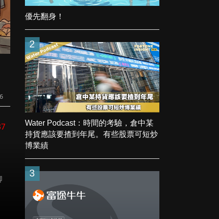
優先翻身！
2
6
Water Podcast：時間的考驗，倉中某
37
持貨應該要揸到年尾。有些股票可短炒
博業績
3
聊