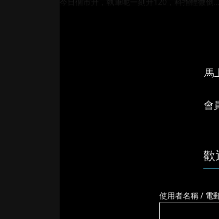
今日個市升，執筆呢一刻升120，科指輕微倒..
馬上
會
歡
使用者名稱 / 電