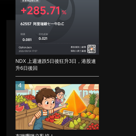
NDX 上週連跌5日後狂升3日，港股連
升6日後回
4