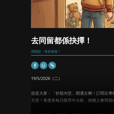
去同留都係抉擇！
譚朗蔚：俾多棍我！
19/5/2026（二）
提提大家：「炒股內堂」開通左喇！訂閱左專欄既
天室！果度有每日既早午分析、快啲入黎同我