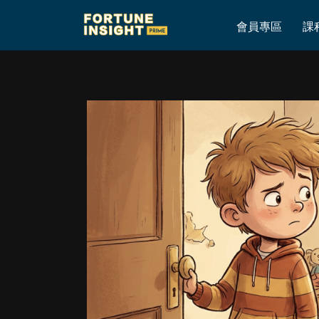
Home
»
去同留都係抉擇！
會員專區
課