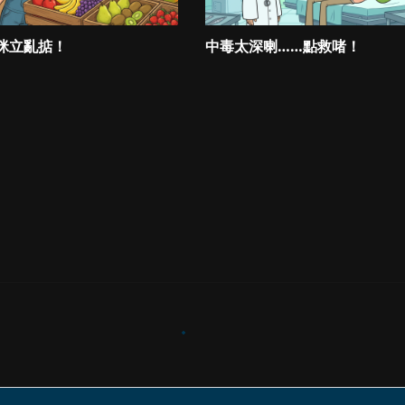
咪立亂掂！
中毒太深喇……點救啫！