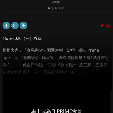
譚朗蔚
May 12, 2026
164
15/5/2026（三）谷草
提提大家：「賽馬內堂」開通左喇！記得下載FI Prime
app，入《我俾膽你》聊天室，攞齊過關真飛！有*嘅係重心
場次，「」係全日馬膽。每場中唔中淨計一膽三腳，五選打
後邊線僅作參考。有）嘅馬贏過同程，有（...
馬上成為FI PRIME會員