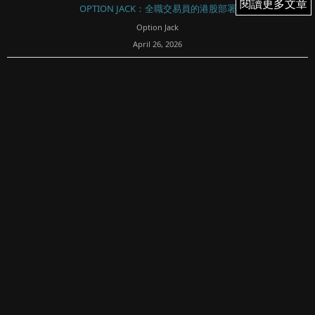
閱讀更多文章
閱讀更多文章
OPTION JACK：全職交易員的港股部署
Option Jack
April 26, 2026
93
週五恆指升62點
1，週四納指低收盤後期貨升突
上周四晚（0423）中段過後美伊一個傳言消息，讓納指倒跌
154點收，不過盤後NQ期貨V升，但週五（0424）恆指早段
依然低開下跌...