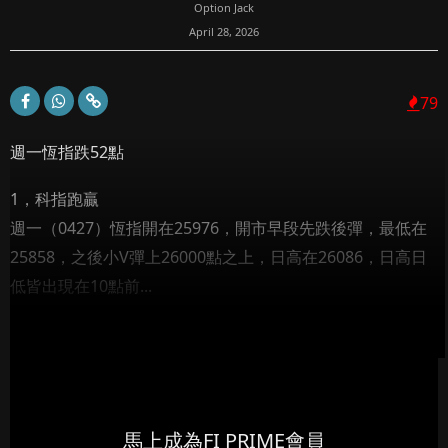
Option Jack
April 28, 2026
79
週一恆指跌52點
1，科指跑贏
週一（0427）恆指開在25976，開市早段先跌後彈，最低在
25858，之後小V彈上26000點之上，日高在26086，日高日
低皆出現在10點前...
馬上成為FI PRIME會員