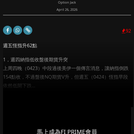
Option Jack
April 26, 2026
92
週五恆指升62點
1，週四納指低收盤後期貨升突
上周四晚（0423）中段過後美伊一個傳言消息，讓納指倒跌
154點收，不過盤後NQ期貨V升，但週五（0424）恆指早段
依然低開下跌...
馬上成為FI PRIME會員