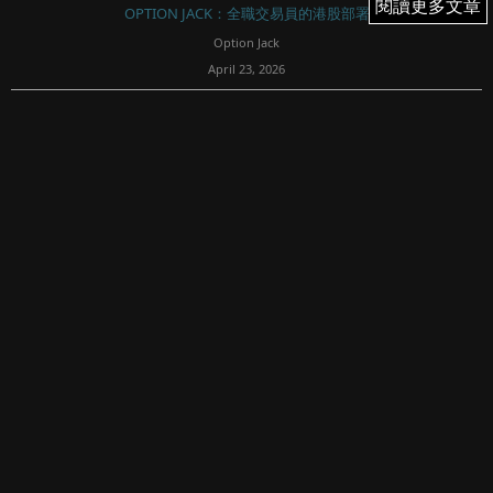
閱讀更多文章
閱讀更多文章
OPTION JACK：全職交易員的港股部署
Option Jack
April 23, 2026
88
我的港股美股BTC交易日記0423-26；周二港股市場氣氛高
漲；貼價恆熊被收回；百度兩個目標119及126元都到咗；恆
指升破浪頂科指背馳；周二晚中概轉弱；週三恆指科指均開
在日高，減騰訊牛加港交熊；平泡泡馬特 short ...