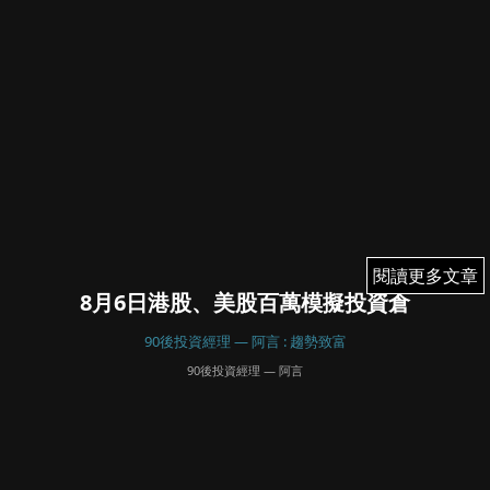
閱讀更多文章
閱讀更多文章
8月6日港股、美股百萬模擬投資倉
90後投資經理 — 阿言 : 趨勢致富
90後投資經理 — 阿言
August 6, 2025
18