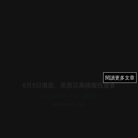
閱讀更多文章
閱讀更多文章
8月5日港股、美股百萬模擬投資倉
90後投資經理 — 阿言 : 趨勢致富
90後投資經理 — 阿言
August 5, 2025
16