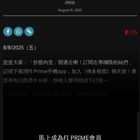
譚朗蔚
August 8, 2025
175
8/8/2025（五）
提提大家：「炒股內堂」開通左喇！訂閱左專欄既粉絲們，
記得下載埋FI Prime手機app，加入《俾多棍我》聊天室！果
度有每日既早午分析、快啲入黎同我傾下計啦～
今日個市跌，截至兩點跌240點。你問有無危險...
馬上成為FI PRIME會員