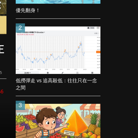
優先翻身！
2
正
25
低撈彈走 vs 追高殺低：往往只在一念
之間
56
3