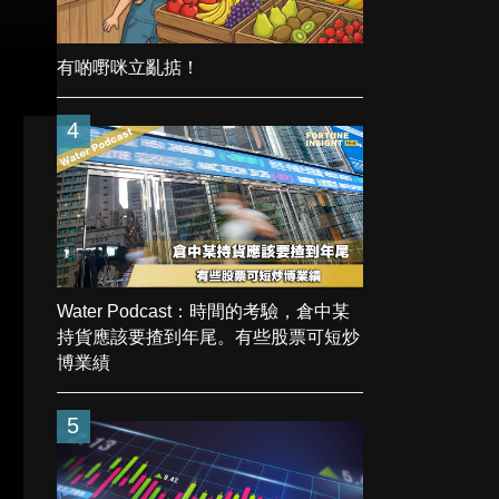
有啲嘢咪立亂掂！
4
Water Podcast：時間的考驗，倉中某
持貨應該要揸到年尾。有些股票可短炒
博業績
5