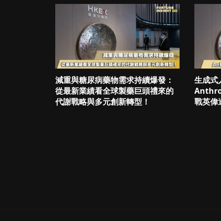
減重與糖尿病藥物需求持續爆發：
生成式
從最新業績看全球製藥巨頭禮來的
Anth
代謝戰略與多元創新轉型！
戰英偉