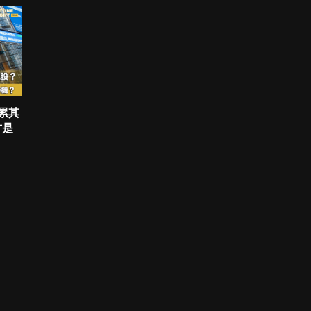
拖累其
才是