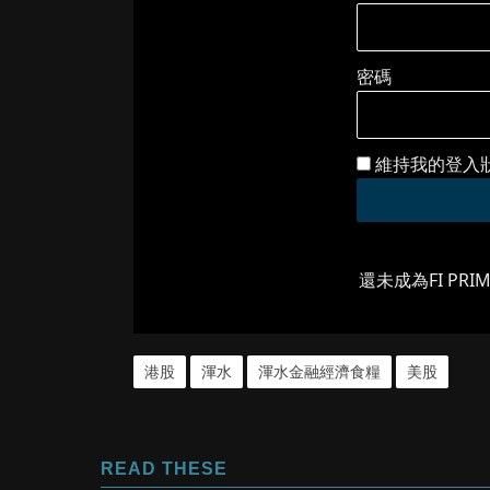
密碼
維持我的登入
還未成為FI PRI
港股
渾水
渾水金融經濟食糧
美股
READ THESE