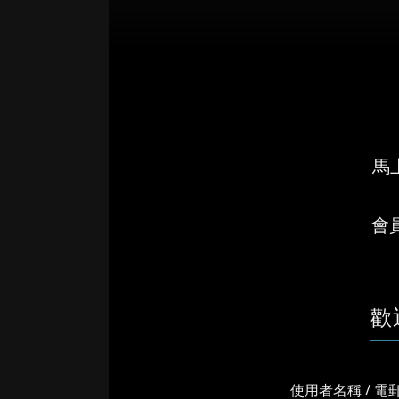
馬上
會
歡
使用者名稱 / 電