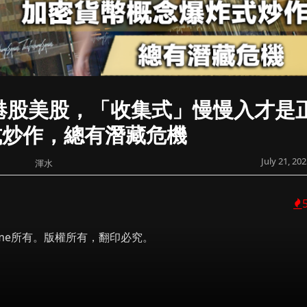
：無論港股美股，「收集式」慢慢入才是
式炒作，總有潛藏危機
July 21, 20
渾水
 Prime所有。版權所有，翻印必究。