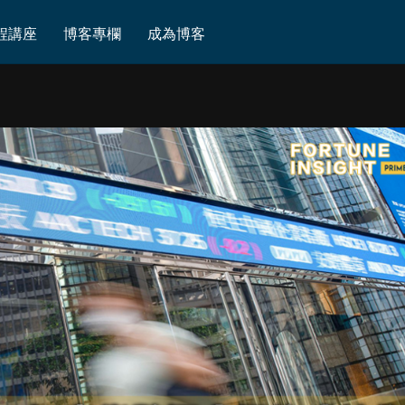
是正道｜加密貨幣概念爆炸式炒作，總有潛藏危機
程講座
博客專欄
成為博客