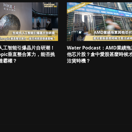
人工智能引爆晶片自研潮！
Water Podcast：AMD業績
ropic垂直整合算力，能否挑
他芯片股？倉中愛股甚麼時候
達霸權？
沽貨時機？