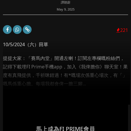
譚朗蔚
May 9, 2025
221
10/5/2024（六）田草
提提大家：「賽馬內堂」開通左喇！訂閱左專欄嘅粉絲們，
記得下載埋FI Prime手機app，加入《我俾膽你》聊天室！果
度有真飛提供，千祈咪錯過！有*嘅場次係重心場次，有「」
嘅馬係重心膽。每場我都會俾一膽三腳...
馬上成為FI PRIME會員