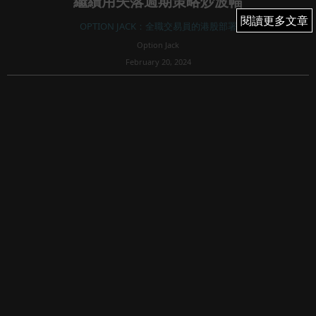
繼續用失落週期策略炒波幅
閱讀更多文章
閱讀更多文章
OPTION JACK：全職交易員的港股部署
Option Jack
February 20, 2024
839
港股能否扭轉弱勢？好淡分界線支持位今天未破；港交所騰
訊魔咒線來回N次炒波幅；還有那些殘股值得低撈？中特股追
定沽？
A股開局彈力低於預期
農曆年後港股回升三天後，市場氣氛才好轉，週一（0219）
A股開局港股回跌，失落週期未變，上週哪些...