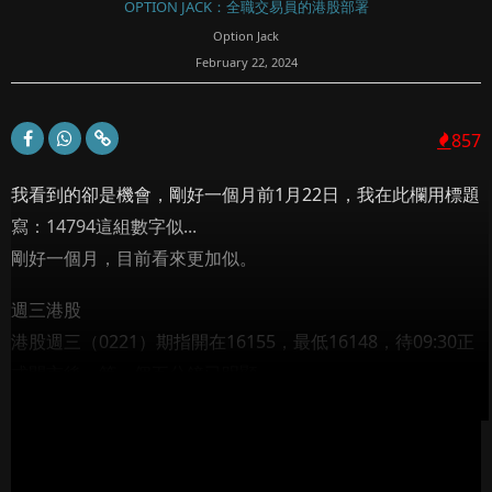
OPTION JACK：全職交易員的港股部署
Option Jack
February 22, 2024
857
我看到的卻是機會，剛好一個月前1月22日，我在此欄用標題
寫：14794這組數字似...
剛好一個月，目前看來更加似。
週三港股
港股週三（0221）期指開在16155，最低16148，待09:30正
式開市後，第一個五分鐘已明顯...