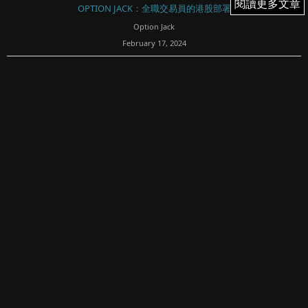
閱讀更多文章
閱讀更多文章
OPTION JACK：全職交易員的港股部署
Option Jack
February 17, 2024
819
這次農曆年前竟然沒有分析員推薦科指股份？
港股周四
港股週四（0215）和週三的早段分鐘圖有些相像，皆是先低
後高，恆指周四早段先回跌至15751之後向上，最高至
16029，升65點收在15944，成交額只有470億，再次反傳
統。
...