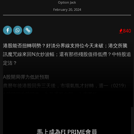
Option Jack
February 20, 2024
840
港股能否扭轉弱勢？好淡分界線支持位今天未破；港交所騰
訊魔咒線來回N次炒波幅；還有那些殘股值得低撈？中特股追
定沽？
A股開局彈力低於預期
農曆年後港股回升三天後，市場氣氛才好轉，週一（0219）
A股開局港股回跌，失落週期未變，上週哪些...
馬上成為FI PRIME會員