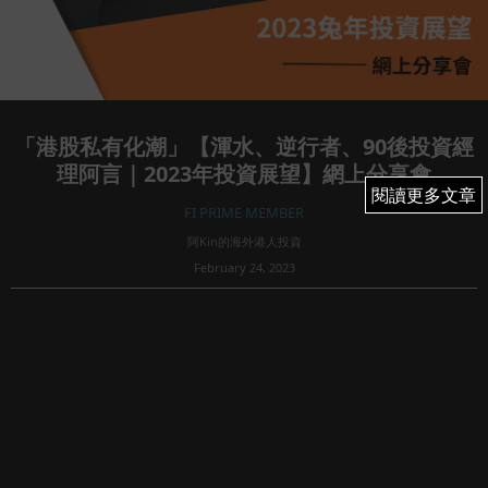
「港股私有化潮」【渾水、逆行者、90後投資經
理阿言｜2023年投資展望】網上分享會
閱讀更多文章
閱讀更多文章
FI PRIME MEMBER
阿Kin的海外港人投資
February 24, 2023
60
「港股私有化潮」【渾水、逆行者、90後投資經理阿言｜
2023年投資展望】網上分享會
恒指季檢結果即將揭曉，下星期一我和渾水、阿言的網上分