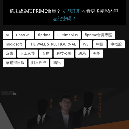
還未成為FI PRIME會員？
立即訂閱
收看更多精彩內容!
忘記密碼？
AI
ChatGPT
fiprime
FIPrimeplus
fiprime會員專區
microsoft
THE WALL STREET JOURNAL
WSJ
中國
中概股
京東
人工智能
百度
科技公司
網易
美團
華爾街日報
阿里巴巴
騰訊