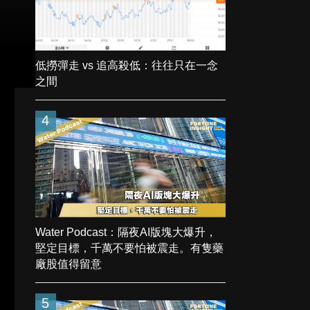
低撈彈走 vs 追高殺低：往往只在一念
之間
4
Water Podcast：隔夜AI版塊大爆升，
堅定目標，千萬不要怕被震走。有隻藥
廠股值得留意
5