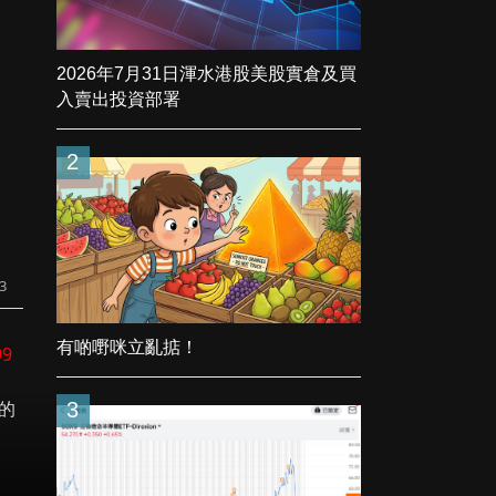
2026年7月31日渾水港股美股實倉及買
入賣出投資部署
2
3
有啲嘢咪立亂掂！
99
的
3