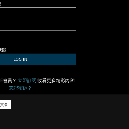
郵
狀態
ME會員？
立即訂閱
收看更多精彩內容!
忘記密碼？
實倉