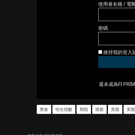
使用者名稱 / 電
密碼
維持我的登入
還未成為FI PRI
實倉
恒生指數
期指
港股
美股
美股