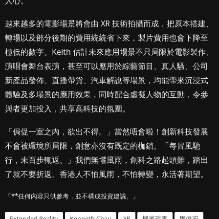
人心。
越來越多的電影場景將會由 XR 技術拍攝而成，把原本搭建、
轉場以及部分後期的費用統統省下來，製片費用也會下降至
極低的數字。Keith 估計未來應用場景不只局限於電影製作、
演唱會舞台表演，甚至可以應用於綜藝節目、真人騷、公司
新產品發佈、直播帶貨、汽車解說等場景，均能帶來沉浸式
體驗及多場景的應用效果，同時配合虛擬人物的互動，令參
與者更加投入，共享高科技的氛圍。
「侷促一室之內，欲出不得。」當然唔會啦！創新科技發展
不會被環境所局限，創意亦沒有既定的枷鎖。「每冒風馳
行，未百步輒返。」我們無懼風雨，創科之路起頭難，踏出
了就不要折返。香港人不怕風雨，不怕轉變，永活著期望。
「**任何內容只供參考，並不構成投資建議。」
Extended Reality
Kenneth Chau
XR
擴展現實
鄒健宏