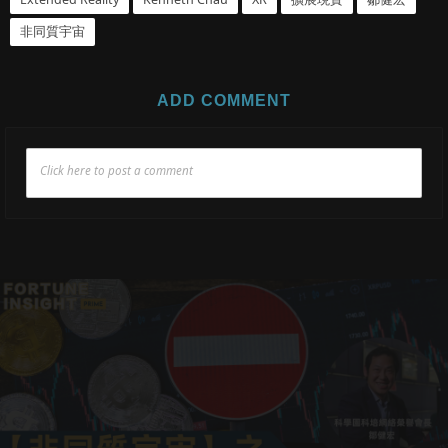
非同質宇宙
ADD COMMENT
Click here to post a comment