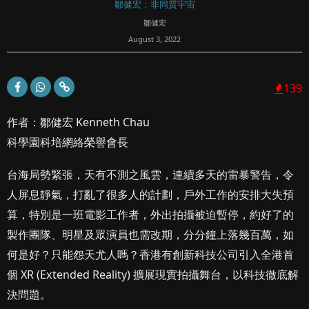
鄒健宏：非同質宇宙
鄒健宏
August 3, 2022
139
作者：鄒健宏 Kenneth Chau
科學園科培網絡榮譽會長
台海局勢緊張，天有不測之風雲，連續多天的雷暴警告，令
人屏息靜氣，打亂了很多人的計劃，戶外工作的安排大失預
算，特別是一班電影工作者，外出拍攝被迫暫停，約好了的
製作團隊、明星及眾演員也需改期，分分鐘上落幾百萬，如
何是好？只能怨天尤人嗎？香港有創新科技公司引入全港首
個 XR (Extended Reality) 擴展現實拍攝舞台，以科技徹底解
決問題。