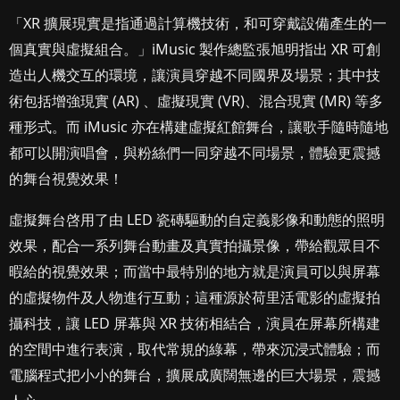
「XR 擴展現實是指通過計算機技術，和可穿戴設備產生的一
個真實與虛擬組合。」iMusic 製作總監張旭明指出 XR 可創
造出人機交互的環境，讓演員穿越不同國界及場景；其中技
術包括增強現實 (AR) 、虛擬現實 (VR)、混合現實 (MR) 等多
種形式。而 iMusic 亦在構建虛擬紅館舞台，讓歌手隨時隨地
都可以開演唱會，與粉絲們一同穿越不同場景，體驗更震撼
的舞台視覺效果！
虛擬舞台啓用了由 LED 瓷磚驅動的自定義影像和動態的照明
效果，配合一系列舞台動畫及真實拍攝景像，帶給觀眾目不
暇給的視覺效果；而當中最特別的地方就是演員可以與屏幕
的虛擬物件及人物進行互動；這種源於荷里活電影的虛擬拍
攝科技，讓 LED 屏幕與 XR 技術相結合，演員在屏幕所構建
的空間中進行表演，取代常規的綠幕，帶來沉浸式體驗；而
電腦程式把小小的舞台，擴展成廣闊無邊的巨大場景，震撼