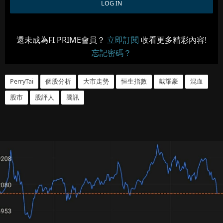
還未成為FI PRIME會員？
立即訂閱
收看更多精彩內容!
忘記密碼？
PerryTai
個股分析
大市走勢
恒生指數
戴耀豪
混血
股市
股評人
騰訊