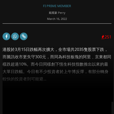
FI PRIME MEMBER
戴耀豪 Perry
March 16, 2022
251
港股於3月15日跌幅再次擴大，全市場共2035隻股票下跌，
而騰訊收市更失守300元，而同為科技板塊的阿里﹑京東都同
樣跌超過10%。而今日同樣創下恆生科技指數推出以來的最
大單日跌幅。今日有不少投資者於上午博反彈，有部分轉身
較快的投資者則可能避...