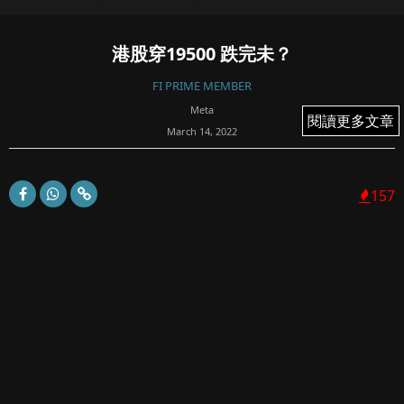
港股穿19500 跌完未？
FI PRIME MEMBER
Meta
閱讀更多文章
閱讀更多文章
March 14, 2022
157
Follow Facebook Page 取得更多消息
答案 - 有排都未
中國現在面臨兩大矛盾。第一，Omicron是自2020年初疫情
以來，除了武漢那次，內地最嚴重的一次，全國幾十個省份
和地區都同時有多人被確...