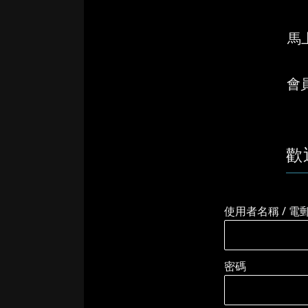
馬上
會
歡
使用者名稱 / 電
密碼