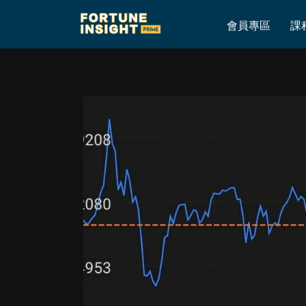
Home
»
港股穿19500 跌完未？
會員專區
課