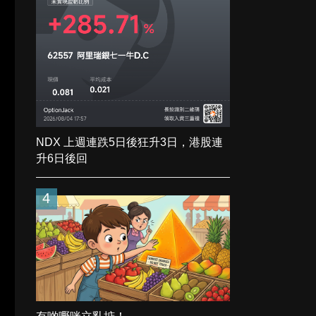
NDX 上週連跌5日後狂升3日，港股連
升6日後回
4