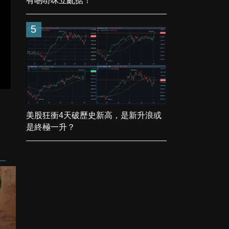
有啲嘢咪立亂掂！
5
美股狂衝4天破歷史新高，是新升浪或
是終極一升？