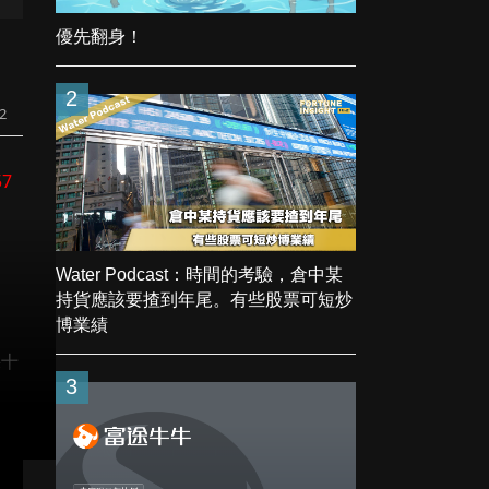
優先翻身！
2
2
57
Water Podcast：時間的考驗，倉中某
持貨應該要揸到年尾。有些股票可短炒
博業績
幾十
3