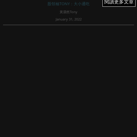
閱讀更多文章
閱讀更多文章
股領袖TONY：大小通吃
黃灝然Tony
January 31, 2022
18
臨近收爐，市場一般都比較淡靜，尤其牛年表現早已叫人心
灰意冷，不少投資者早已遠離股市，留待農曆年假後再戰。
不過，遠東酒店實業(0037)的一則通告，瞬間又惹來市場的
關注。據公司通告，公司向城規會提交申請，擬將美孚九華
徑連同毗鄰地皮一併發展，以...