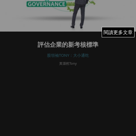
閱讀更多文章
閱讀更多文章
評估企業的新考核標準
股領袖TONY：大小通吃
黃灝然Tony
January 17, 2022
33
「ESG」概念席捲全球，在金融範疇中亦已成為一個不可或
缺的研究議題。據部分調研機構的數據，截至2020年年底，
全球ESG的投資規模已超過40萬億美元，明顯成為難以逆轉
的趨勢。說起ESG，多數人會立即聯想起永續、可持續發